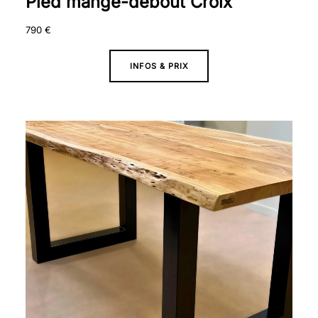
Pied mange-debout Croix
790
€
INFOS & PRIX