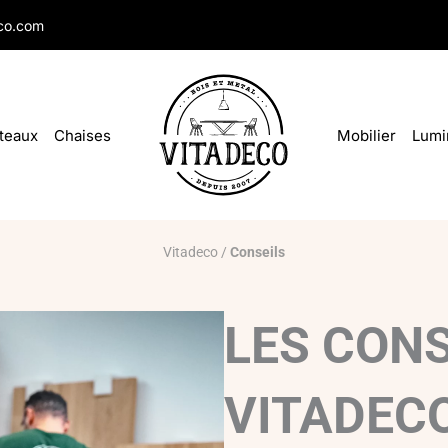
co.com
teaux
Chaises
Mobilier
Lumi
Vitadeco
/
Conseils
LES CONS
VITADEC