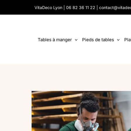
Aller
VitaDeco Lyon |
06 82 36 11 22
|
contact@vitade
au
contenu
Tables à manger
Pieds de tables
Pla