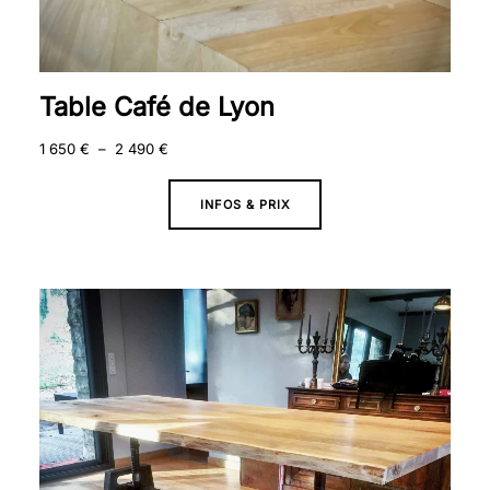
Table Café de Lyon
1 650
€
–
2 490
€
INFOS & PRIX
Plage
de
prix :
2
350 €
à
3
190 €