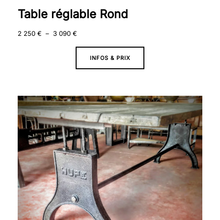
Table réglable Rond
2 250
€
–
3 090
€
INFOS & PRIX
Plage
de
prix :
1
650 €
à
2
490 €