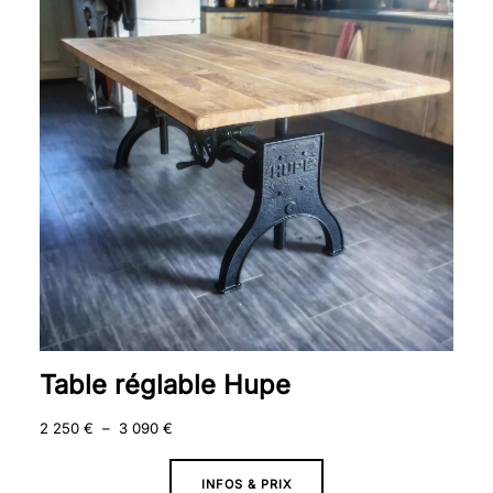
2
250 €
à
3
090 €
Table réglable Hupe
2 250
€
–
3 090
€
INFOS & PRIX