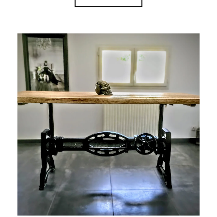
Plage
de
prix :
2
250 €
à
3
090 €