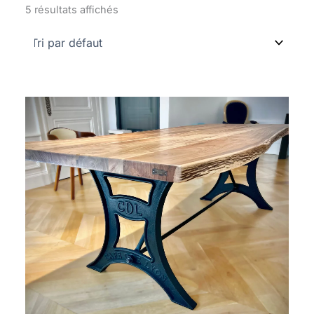
5 résultats affichés
Plage
de
prix :
1
650 €
à
2
490 €