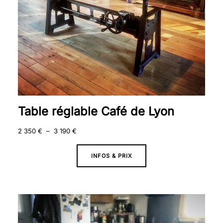
Table réglable Café de Lyon
2 350
€
–
3 190
€
INFOS & PRIX
Plage
de
prix :