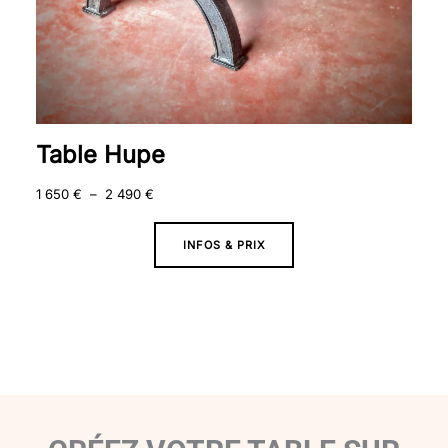
Table Hupe
1 650
€
–
2 490
€
INFOS & PRIX