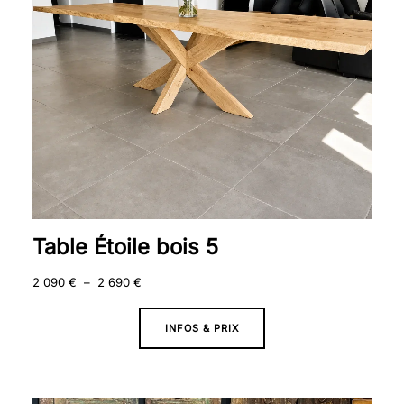
2
690 €
Table Étoile bois 5
2 090
€
–
2 690
€
INFOS & PRIX
Plage