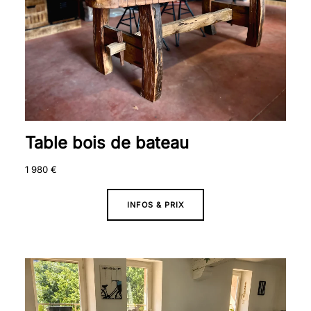
Table bois de bateau
1 980
€
INFOS & PRIX
Plage
de
prix :
2
090 €