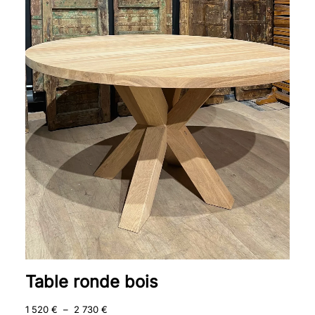
de
prix :
1
520 €
à
2
730 €
Table ronde bois
1 520
€
–
2 730
€