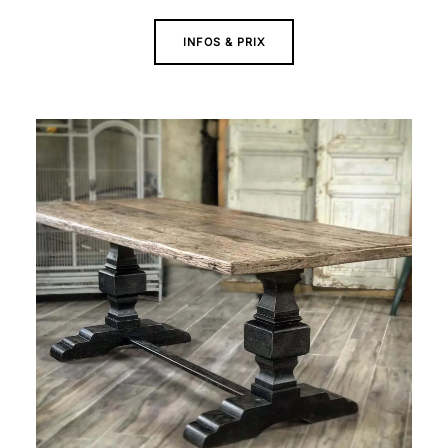
INFOS & PRIX
Plage
de
prix :
2
090 €
à
2
690 €