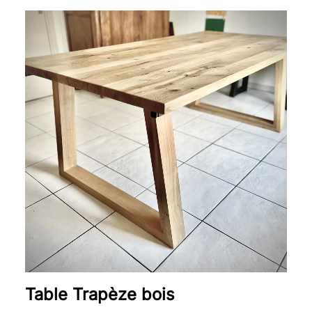
Plage
de
prix :
1
850 €
à
2
690 €
Table Trapèze bois