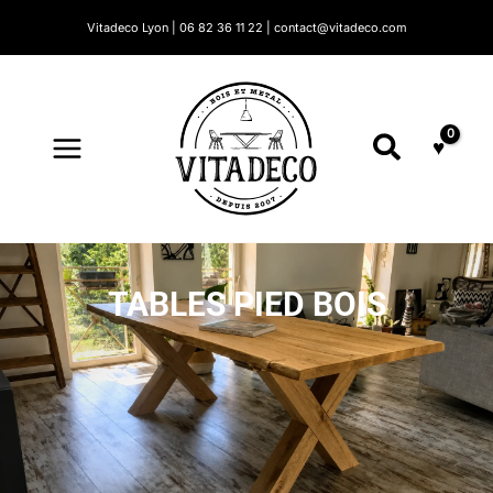
Aller
Vitadeco Lyon | 06 82 36 11 22 | contact@vitadeco.com
au
contenu
Recherc
TABLES PIED BOIS