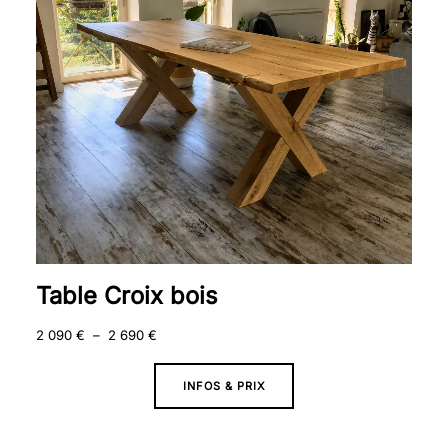
à
2
690 €
Table Croix bois
2 090
€
–
2 690
€
INFOS & PRIX