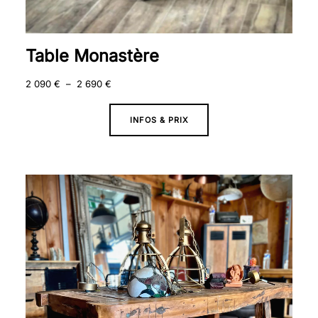
Table Monastère
2 090
€
–
2 690
€
INFOS & PRIX