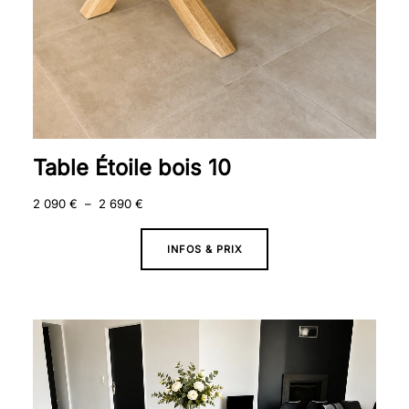
Table Étoile bois 10
2 090
€
–
2 690
€
INFOS & PRIX
Plage
de
prix :
2
090 €
à