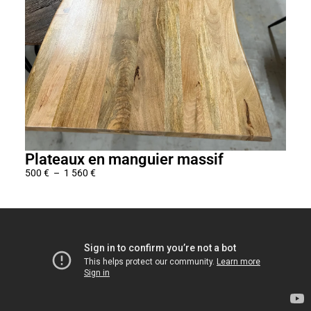
Plateaux en manguier massif
Pla
500
€
–
1 560
€
1 08
P
l
a
g
e
d
e
p
r