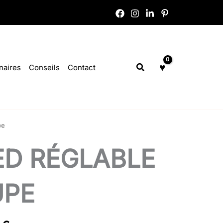
Rechercher
naires
Conseils
Contact
pe
ED RÉGLABLE
UPE