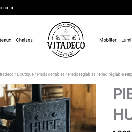
co.com
teaux
Chaises
Mobilier
Lumi
itadeco
/
Boutique
/
Pieds de tables
/
Pieds réglables
/
Pied réglable Hu
quantité
PI
de
Pied
réglable
H
Hupe