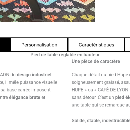
Personnalisation
Caractéristiques
Pied de table réglable en hauteur
Une pièce de caractère
 l’ADN du
design industriel
Chaque détail du pied Hupe re
e, il mêle puissance visuelle
soigneusement graissé, assur
t sa base carrée imposent
HUPE » ou « CAFÉ DE LYON »,
entre
élégance brute
et
sans détour. C’est un
pied é
une table qui se remarque au
Solide, stable, indestructibl