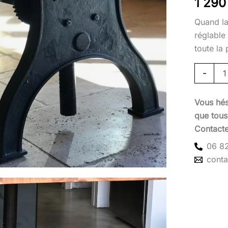
1 29
Quand la
réglable
toute la 
-
Vous hés
que tous 
Contact
06 82
cont