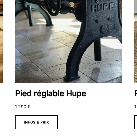
Pied réglable Hupe
1 290
€
1
INFOS & PRIX