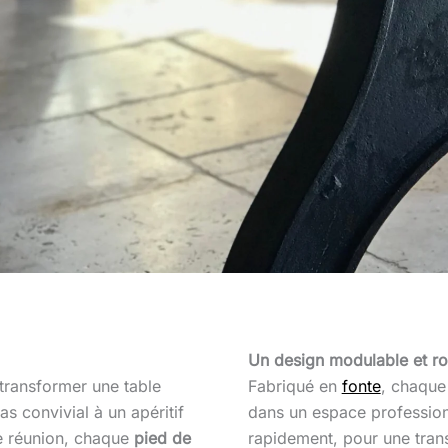
Un design modulable et r
 transformer une table
Fabriqué en
fonte
, chaqu
s convivial à un apéritif
dans un espace profession
de réunion, chaque
pied de
rapidement, pour une trans