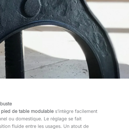
obuste
e
pied de table modulable
s’intègre facilement
nel ou domestique. Le réglage se fait
ition fluide entre les usages. Un atout de