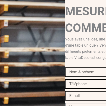
MESUR
COMME
Vous avez une idée, une
d’une table unique ? Ven
différents piètements e
table VitaDeco est conçue
Nom
&
prénom
Téléphone
E-
mail
Message