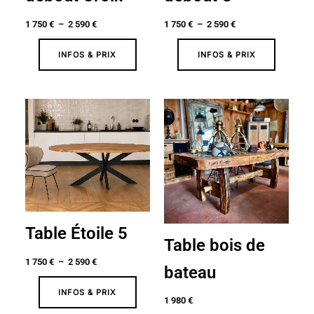
1 750
€
–
2 590
€
1 750
€
–
2 590
€
INFOS & PRIX
INFOS & PRIX
Plage
de
prix :
1
750 €
à
2
590 €
Table Étoile 5
Table bois de
1 750
€
–
2 590
€
bateau
INFOS & PRIX
1 980
€