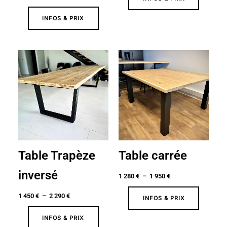
INFOS & PRIX
Plage
Plage
de
de
prix :
prix :
1
1
450 €
280 €
à
à
2
1
290 €
950 €
Table Trapèze
Table carrée
inversé
1 280
€
–
1 950
€
1 450
€
–
2 290
€
INFOS & PRIX
INFOS & PRIX