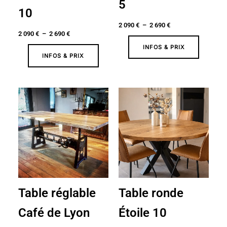
5
10
2 090
€
–
2 690
€
2 090
€
–
2 690
€
INFOS & PRIX
INFOS & PRIX
Plage
Plage
de
de
prix :
prix :
2
1
350 €
520 €
à
à
3
2
190 €
730 €
Table réglable
Table ronde
Café de Lyon
Étoile 10