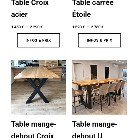
Table Croix
Table carrée
acier
Étoile
1 450
€
–
2 290
€
1 520
€
–
2 730
€
INFOS & PRIX
INFOS & PRIX
Plage
Plage
de
de
prix :
prix :
1
1
750 €
750 €
à
à
2
2
590 €
590 €
Table mange-
Table mange-
debout Croix
debout U