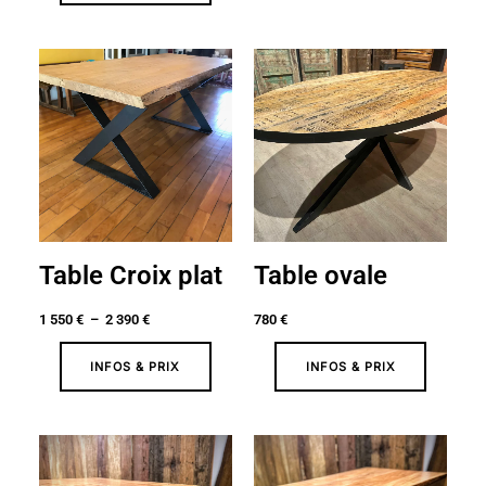
Plage
de
prix :
1
550 €
à
2
390 €
Table Croix plat
Table ovale
1 550
€
–
2 390
€
780
€
INFOS & PRIX
INFOS & PRIX
Plage
Plage
de
de
prix :
prix :