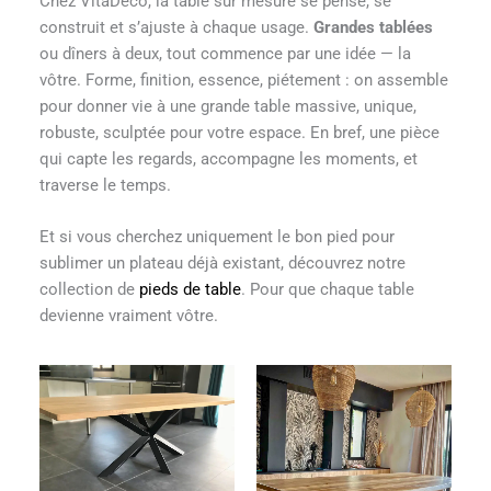
Chez VitaDeco, la table sur mesure se pense, se
construit et s’ajuste à chaque usage.
Grandes tablées
ou dîners à deux, tout commence par une idée — la
vôtre. Forme, finition, essence, piétement : on assemble
pour donner vie à une grande table massive, unique,
robuste, sculptée pour votre espace. En bref, une pièce
qui capte les regards, accompagne les moments, et
traverse le temps.
Et si vous cherchez uniquement le bon pied pour
sublimer un plateau déjà existant, découvrez notre
collection de
pieds de table
. Pour que chaque table
devienne vraiment vôtre.
Plage
Plage
de
de
prix :
prix :
1
1
850 €
850 €
à
à
2
2