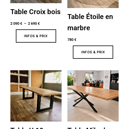
Table Croix bois
Table Étoile en
2 090
€
–
2 690
€
marbre
INFOS & PRIX
780
€
INFOS & PRIX
Plage
Plage
de
de
prix :
prix :
1
1
450 €
870 €
à
à
2
2
290 €
590 €