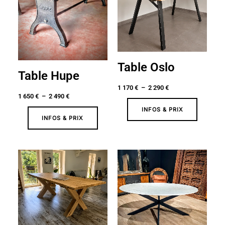
1
1
650 €
170 €
à
à
2
2
490 €
290 €
Table Oslo
Table Hupe
1 170
€
–
2 290
€
1 650
€
–
2 490
€
INFOS & PRIX
INFOS & PRIX
Plage
de
prix :
2
090 €
à
2
690 €