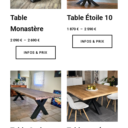
Table
Table Étoile 10
Monastère
1 870
€
–
2 590
€
2 090
€
–
2 690
€
INFOS & PRIX
INFOS & PRIX
Plage
Plage
de
de
prix :
prix :
1
1
450 €
520 €
à
à
2
2
290 €
730 €