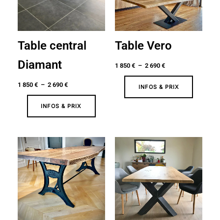
690 €
690 €
Table central
Table Vero
Diamant
1 850
€
–
2 690
€
1 850
€
–
2 690
€
INFOS & PRIX
INFOS & PRIX
Plage
Plage
de
de
prix :
prix :
1
1
650 €
550 €
à
à
2
2
490 €
390 €