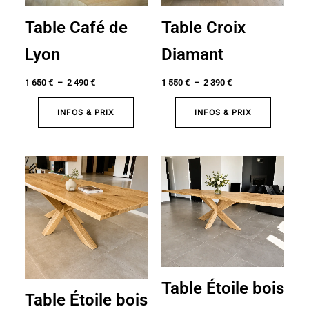
Table Café de
Table Croix
Lyon
Diamant
1 650
€
–
2 490
€
1 550
€
–
2 390
€
INFOS & PRIX
INFOS & PRIX
Plage
Plage
de
de
prix :
prix :
2
2
090 €
090 €
à
à
2
2
690 €
690 €
Table Étoile bois
Table Étoile bois