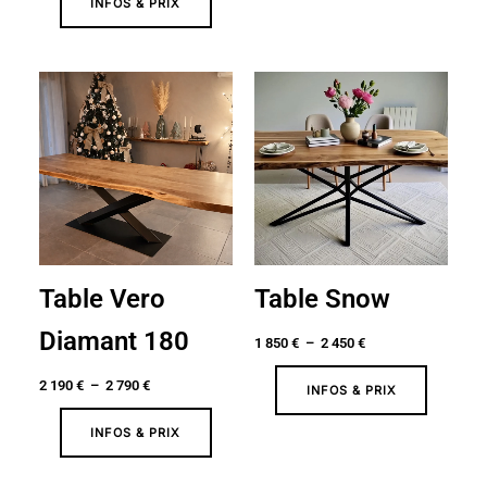
INFOS & PRIX
Plage
Plage
de
de
prix :
prix :
2
1
190 €
850 €
à
à
2
2
790 €
450 €
Table Vero
Table Snow
Diamant 180
1 850
€
–
2 450
€
2 190
€
–
2 790
€
INFOS & PRIX
INFOS & PRIX