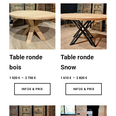
Plage
Plage
de
de
prix :
prix :
1
1
520 €
610 €
à
à
2
2
730 €
820 €
Table ronde
Table ronde
bois
Snow
1 520
€
–
2 730
€
1 610
€
–
2 820
€
INFOS & PRIX
INFOS & PRIX
Plage
Plage
de
de