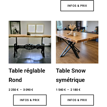
INFOS & PRIX
Plage
Plage
de
de
prix :
prix :
2
1
250 €
540 €
à
à
3
2
090 €
180 €
Table réglable
Table Snow
Rond
symétrique
2 250
€
–
3 090
€
1 540
€
–
2 180
€
INFOS & PRIX
INFOS & PRIX