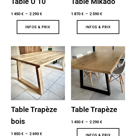
Table U 10
Table Mikado
1 450
€
–
2 290
€
1 870
€
–
2 590
€
INFOS & PRIX
INFOS & PRIX
Plage
Plage
de
de
prix :
prix :
1
1
850 €
450 €
à
à
2
2
690 €
290 €
Table Trapèze
Table Trapèze
bois
1 450
€
–
2 290
€
1 850
€
–
2 690
€
INFOS & PRIX