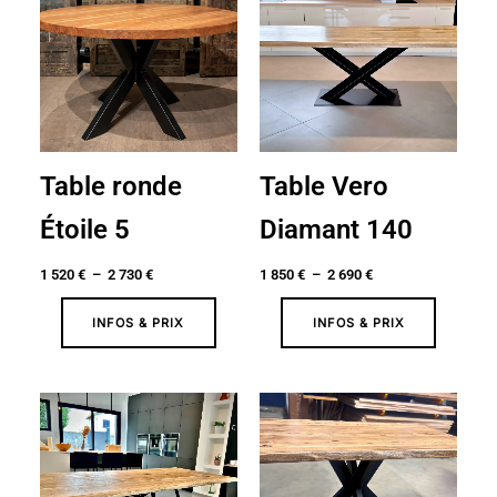
prix :
prix :
1
1
520 €
850 €
à
à
2
2
730 €
690 €
Table ronde
Table Vero
Étoile 5
Diamant 140
1 520
€
–
2 730
€
1 850
€
–
2 690
€
INFOS & PRIX
INFOS & PRIX
Plage
Plage
de
de
prix :
prix :
1
1
870 €
370 €
à
à