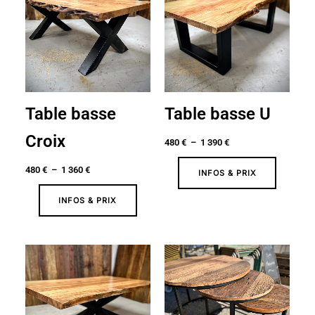
480 €
480 €
à
à
1
1
360 €
390 €
Table basse
Table basse U
Croix
480
€
–
1 390
€
480
€
–
1 360
€
INFOS & PRIX
INFOS & PRIX
Plage
de
prix :
580 €
à
970 €