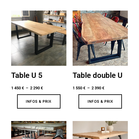
Plage
Plage
de
de
prix :
prix :
1
1
450 €
550 €
à
à
2
2
290 €
390 €
Table U 5
Table double U
1 450
€
–
2 290
€
1 550
€
–
2 390
€
INFOS & PRIX
INFOS & PRIX
Plage
Plage
de
de
prix :
prix :