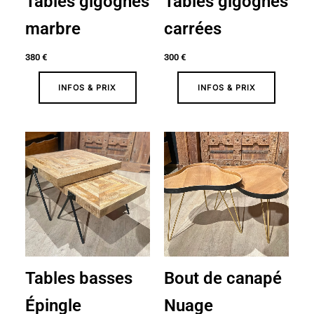
Tables gigognes
Tables gigognes
marbre
carrées
380
€
300
€
INFOS & PRIX
INFOS & PRIX
Tables basses
Bout de canapé
Épingle
Nuage