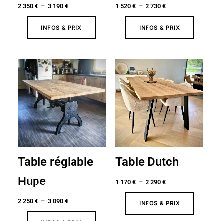
2 350
€
–
3 190
€
1 520
€
–
2 730
€
INFOS & PRIX
INFOS & PRIX
Plage
Plage
de
de
prix :
prix :
2
1
250 €
170 €
à
à
3
2
090 €
290 €
Table réglable
Table Dutch
Hupe
1 170
€
–
2 290
€
2 250
€
–
3 090
€
INFOS & PRIX