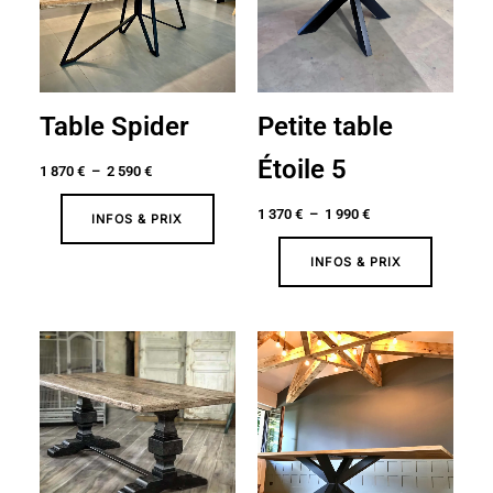
2
1
590 €
990 €
Table Spider
Petite table
Étoile 5
1 870
€
–
2 590
€
1 370
€
–
1 990
€
INFOS & PRIX
INFOS & PRIX
Plage
Plage
de
de
prix :
prix :
2
1
090 €
870 €
à
à
2
2
690 €
590 €