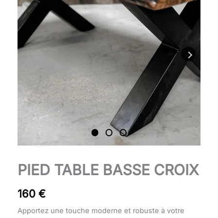
quantité
PIED TABLE BASSE CROIX
de
Pied
160
€
table
basse
Apportez une touche moderne et robuste à votre
Croix