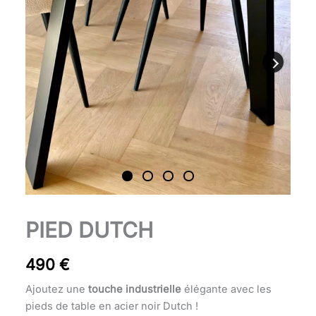
quantité
PIED DUTCH
de
Pied
490
€
Dutch
Ajoutez une
touche industrielle
élégante avec les
pieds de table en acier noir Dutch !