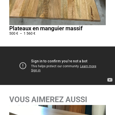
Plateaux en manguier massif
Pla
500
€
–
1 560
€
500
€
P
l
a
g
e
d
e
p
r
i
x
VOUS AIMEREZ AUSSI
:
5