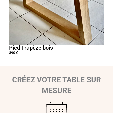
6
0
€
Pied Trapèze bois
Pie
890
€
690
€
CRÉEZ VOTRE TABLE SUR
MESURE