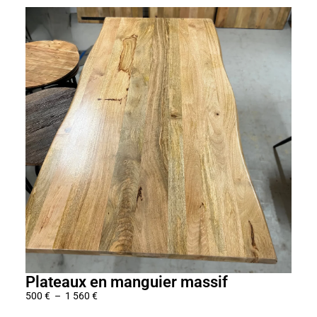
Plateaux en manguier massif
Pla
500
€
–
1 560
€
1 08
P