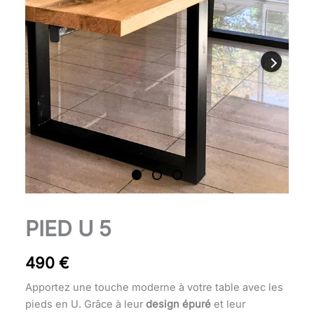
quantité
PIED U 5
de
Pied
490
€
U
5
Apportez une touche moderne à votre table avec les
pieds en U. Grâce à leur
design épuré
et leur