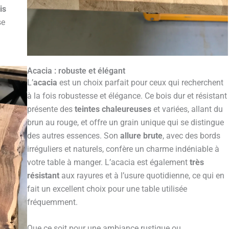
is
se
Acacia : robuste et élégant
L’
acacia
est un choix parfait pour ceux qui recherchent
à la fois robustesse et élégance. Ce bois dur et résistant
présente des
teintes chaleureuses
et variées, allant du
brun au rouge, et offre un grain unique qui se distingue
des autres essences. Son
allure brute
, avec des bords
irréguliers et naturels, confère un charme indéniable à
votre table à manger. L’acacia est également
très
résistant
aux rayures et à l’usure quotidienne, ce qui en
fait un excellent choix pour une table utilisée
fréquemment.
Que ce soit pour une ambiance rustique ou