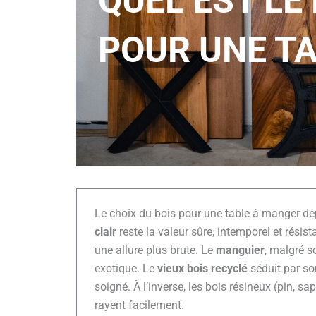
QUEL EST LE
POUR UNE TA
Le choix du bois pour une table à manger dép
clair
reste la valeur sûre, intemporel et résista
une allure plus brute. Le
manguier
, malgré s
exotique. Le
vieux bois recyclé
séduit par so
soigné. À l’inverse, les bois résineux (pin, sap
rayent facilement.