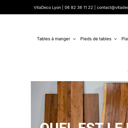
Aller
VitaDeco Lyon |
06 82 36 11 22
|
contact@vitade
au
contenu
Tables à manger
Pieds de tables
Pla