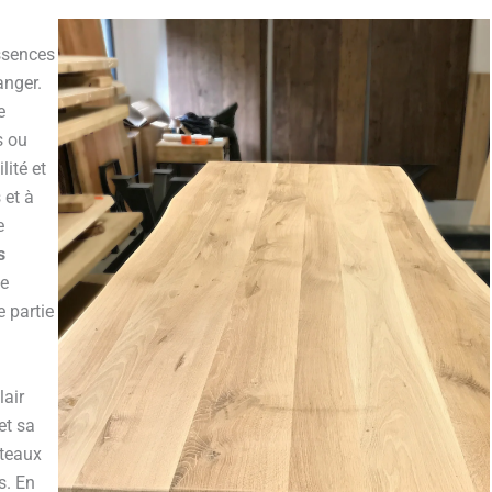
ssences
anger.
e
s ou
ité et
 et à
e
s
ne
e partie
lair
et sa
ateaux
s. En