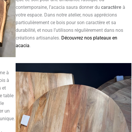
contemporaine, l’acacia saura donner du
caractère
à
votre espace. Dans notre atelier, nous apprécions
particulièrement ce bois pour son caractère et sa
durabilité, et nous l’utilisons régulièrement dans nos
créations artisanales.
Découvrez nos plateaux en
acacia
.
sme à
ois à
 et
e table
le
er un
unique.