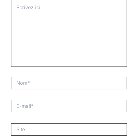
Écrivez
ici…
Nom*
E-
mail*
Site