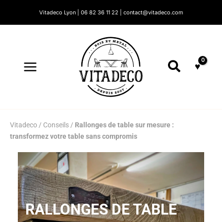
Aller
Vitadeco Lyon | 06 82 36 11 22 | contact@vitadeco.com
au
contenu
Recherc
Vitadeco
/
Conseils
/
Rallonges de table sur mesure :
transformez votre table sans compromis
RALLONGES DE TABLE