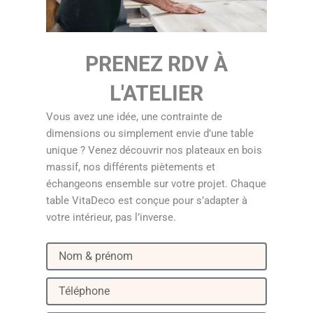
PRENEZ RDV À
L'ATELIER
Vous avez une idée, une contrainte de
dimensions ou simplement envie d’une table
unique ? Venez découvrir nos plateaux en bois
massif, nos différents piètements et
échangeons ensemble sur votre projet. Chaque
table VitaDeco est conçue pour s’adapter à
votre intérieur, pas l’inverse.
N
o
m
T
&
é
p
l