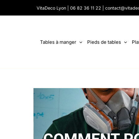
Aller
VitaDeco Lyon |
06 82 36 11 22
|
contact@vitade
au
contenu
Tables à manger
Pieds de tables
Pla