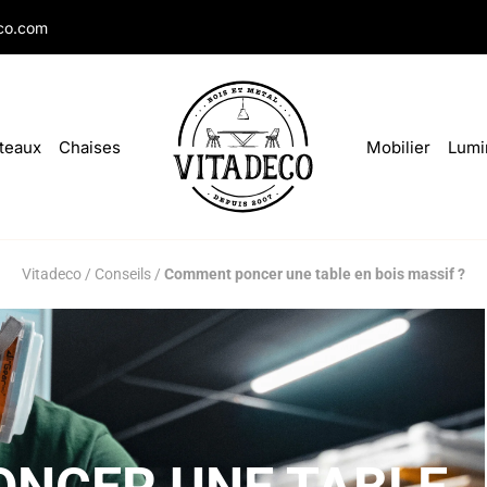
co.com
teaux
Chaises
Mobilier
Lumi
Vitadeco
/
Conseils
/
Comment poncer une table en bois massif ?