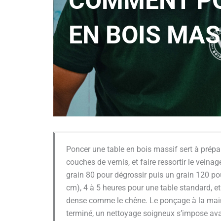
COMMENT PO
EN BOIS MAS
Poncer une table en bois massif sert à prépar
couches de vernis, et faire ressortir le veina
grain 80 pour dégrossir puis un grain 120 pou
cm), 4 à 5 heures pour une table standard, e
dense comme le chêne. Le ponçage à la main r
terminé, un nettoyage soigneux s’impose avant