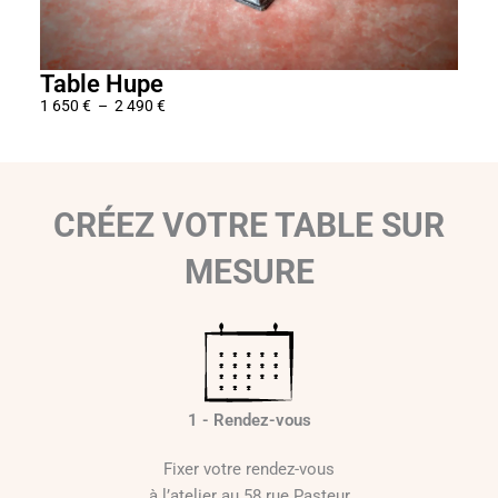
Table Hupe
Tab
1 650
€
–
2 490
€
1 65
P
l
a
g
CRÉEZ VOTRE TABLE SUR
e
d
MESURE
e
p
r
i
x
1 - Rendez-vous
:
1
Fixer votre rendez-vous
6
à l’atelier au 58 rue Pasteur