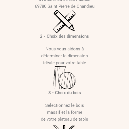
5
69780 Saint Pierre de Chandieu
0
€
à
2
2 - Choix des dimensions
4
9
Nous vous aidons à
0
déterminer la dimension
idéale pour votre table
€
3 - Choix du bois
Sélectionnez le bois
massif et la forme
de votre plateau de table