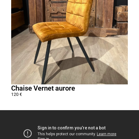
Chaise Vernet aurore
Cha
120
€
225
€