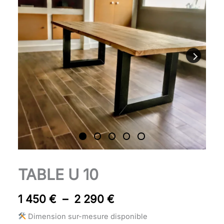
450 €
à
2
290 €
quantité
TABLE U 10
Plage
de
Table
de
1 450
€
–
2 290
€
U
prix :
10
Dimension sur-mesure disponible