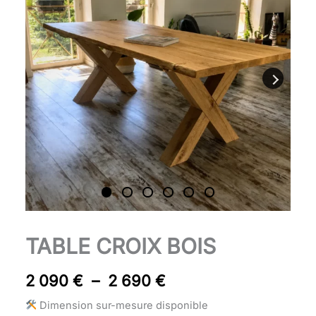
090 €
à
2
690 €
quantité
TABLE CROIX BOIS
Plage
de
Table
de
2 090
€
–
2 690
€
Croix
prix :
bois
Dimension sur-mesure disponible