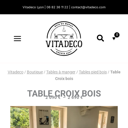
Aller
Vitadeco Lyon | 06 82 36 11 22 | contact@vitadeco.com
au
contenu
Recherc
Vitadeco
/
Boutique
/
Tables à manger
/
Tables pied bois
/
Table
Croix bois
TABLE CROIX BOIS
2 090
€
–
2 690
€
Plage
de
prix :
2