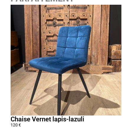
Chaise Vernet lapis-lazuli
Tab
120
€
350
€