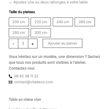
2
↔️ Ajoutez une ou deux rallonges à votre table
090 €
Taille du plateau
à
200 cm
220 cm
240 cm
260 cm
2
280 cm
300 cm
690 €
-
+
Ajouter au panier
Vous hésitez sur un modèle, une dimension ? Sachez
que tous nos produits sont visibles à l'atelier.
Contactez-moi.
06 82 36 11 22
contact@vitadeco.com
Table en chêne clair