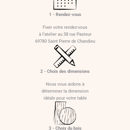
:
1
1 - Rendez-vous
1
7
Fixer votre rendez-vous
0
à l’atelier au 58 rue Pasteur
69780 Saint Pierre de Chandieu
€
à
2
2
2 - Choix des dimensions
9
0
Nous vous aidons à
déterminer la dimension
€
idéale pour votre table
3 - Choix du bois