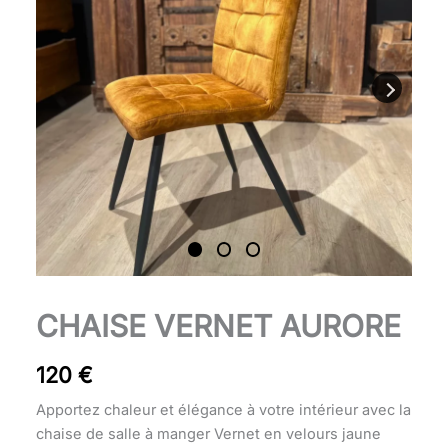
quantité
CHAISE VERNET AURORE
de
Chaise
120
€
Vernet
aurore
Apportez chaleur et élégance à votre intérieur avec la
chaise de salle à manger Vernet en velours jaune