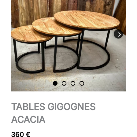
quantité
TABLES GIGOGNES
de
Tables
ACACIA
gigognes
acacia
360
€