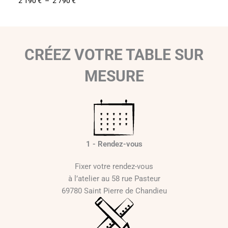
2 190
€
–
2 790
€
2 35
P
l
a
g
CRÉEZ VOTRE TABLE SUR
e
d
MESURE
e
p
r
i
x
1 - Rendez-vous
:
2
Fixer votre rendez-vous
1
à l’atelier au 58 rue Pasteur
9
69780 Saint Pierre de Chandieu
0
€