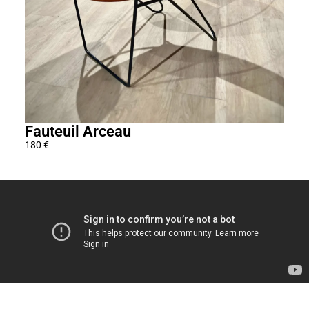
Fauteuil Arceau
Fau
180
€
195
€