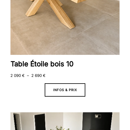
Table Étoile bois 10
2 090
€
–
2 690
€
INFOS & PRIX
Plage
de
prix :
2