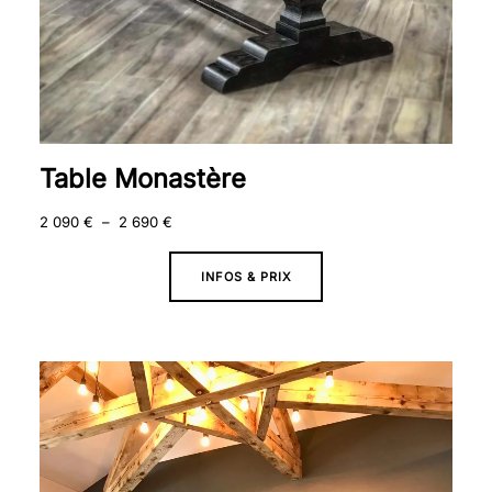
Table Monastère
2 090
€
–
2 690
€
INFOS & PRIX
Plage
de
prix :
1
870 €
à
2