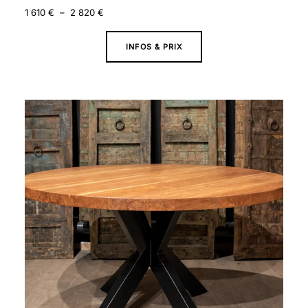
1 610
€
–
2 820
€
INFOS & PRIX
Plage
de
prix :
1
520 €
à
2
730 €