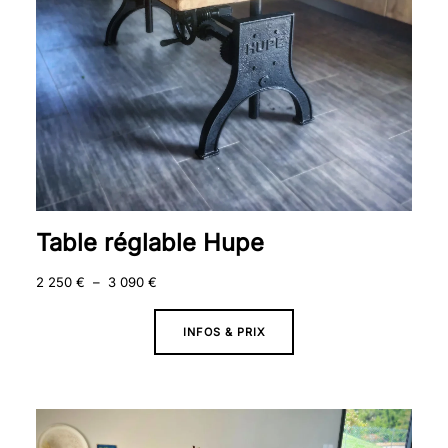
Table réglable Hupe
2 250
€
–
3 090
€
INFOS & PRIX
Plage
de