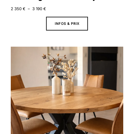
2 350
€
–
3 190
€
INFOS & PRIX
Plage
de
prix :
1
520 €
à
2
730 €