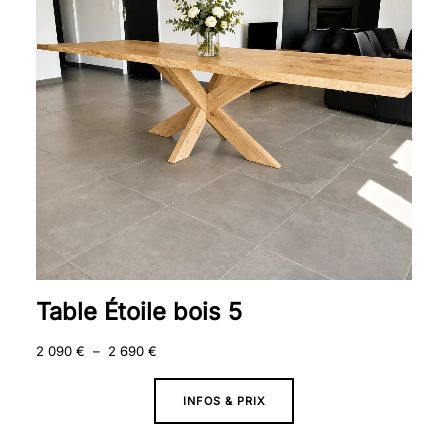
090 €
à
2
690 €
Table Étoile bois 5
2 090
€
–
2 690
€
INFOS & PRIX