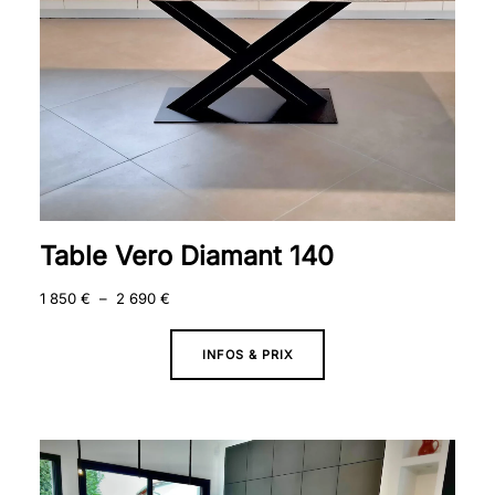
Table Vero Diamant 140
1 850
€
–
2 690
€
INFOS & PRIX
Plage
de
prix :