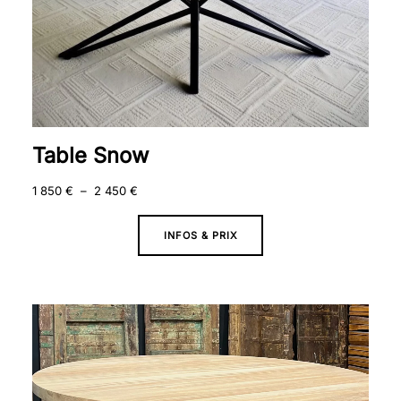
Table Snow
1 850
€
–
2 450
€
INFOS & PRIX
Plage
de
prix :
1
520 €
à