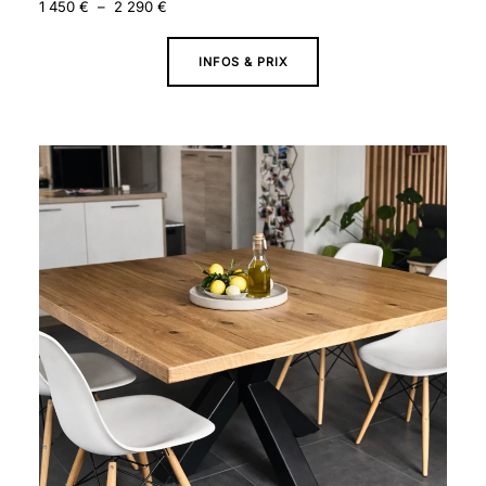
1 450
€
–
2 290
€
INFOS & PRIX
Plage
de
prix :
1
520 €
à
2
730 €