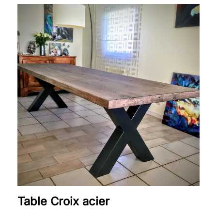
Plage
de
prix :
1
450 €
à
2
290 €
Table Croix acier