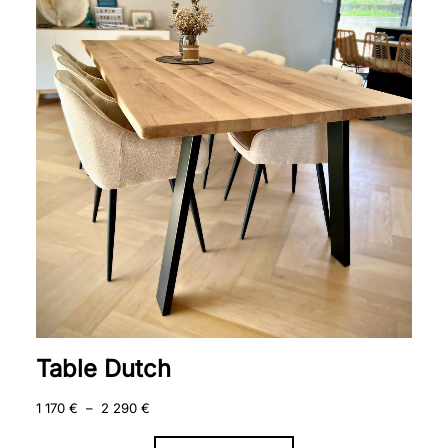
prix :
1
170 €
à
2
290 €
Table Dutch
1 170
€
–
2 290
€