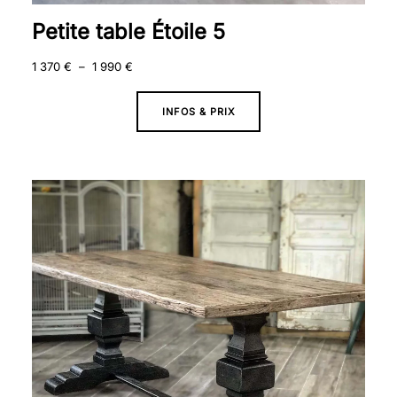
Petite table Étoile 5
1 370
€
–
1 990
€
INFOS & PRIX
Plage
de
prix :
2
090 €
à
2
690 €