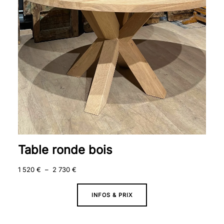
2
730 €
Table ronde bois
1 520
€
–
2 730
€
INFOS & PRIX