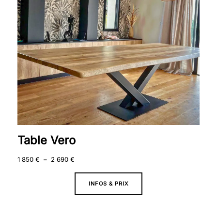
690 €
Table Vero
1 850
€
–
2 690
€
INFOS & PRIX