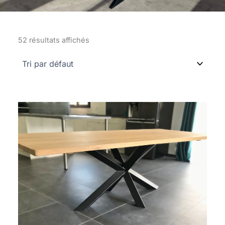
52 résultats affichés
Plage
de
prix :
1
850 €
à
2
690 €