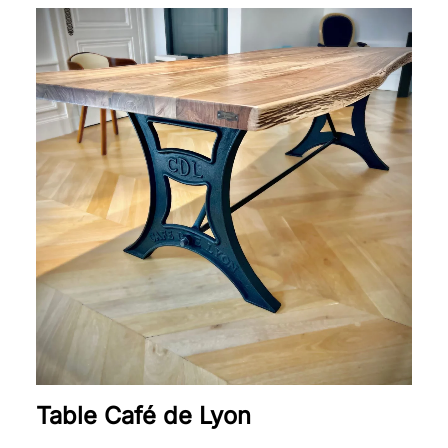
Plage
de
prix :
1
650 €
à
2
490 €
Table Café de Lyon