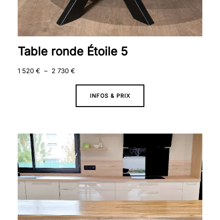
Table ronde Étoile 5
1 520
€
–
2 730
€
INFOS & PRIX
Plage
de
prix :
1
850 €
à
2
690 €