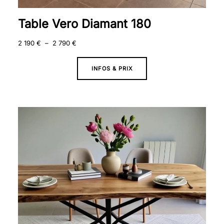
Table Vero Diamant 180
2 190
€
–
2 790
€
INFOS & PRIX
Plage
de
prix :
1
850 €
à
2
450 €