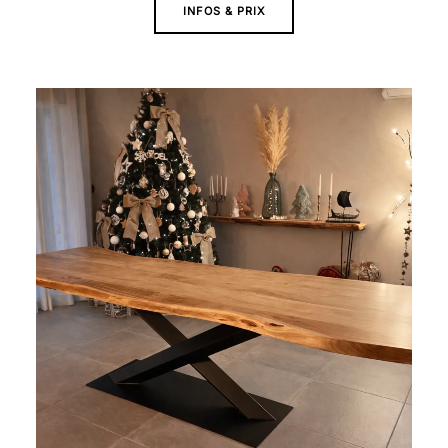
INFOS & PRIX
Plage
de
prix :
2
190 €
à
2
790 €