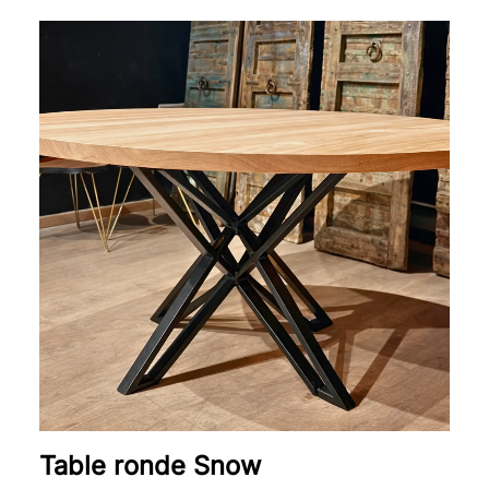
Plage
de
prix :
1
610 €
à
2
820 €
Table ronde Snow