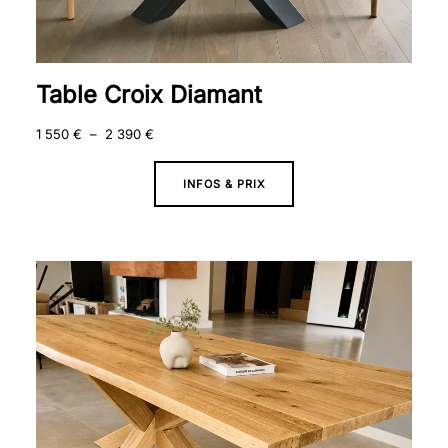
Table Croix Diamant
1 550
€
–
2 390
€
INFOS & PRIX
Plage
de
prix :
2
090 €
à
2
690 €