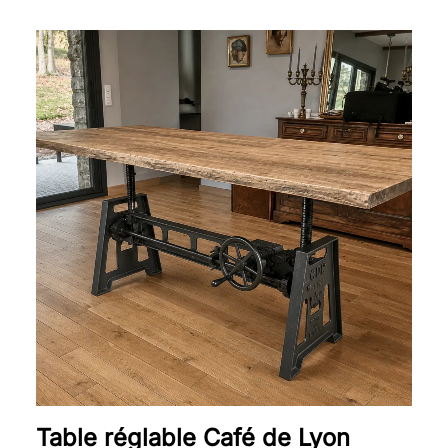
Plage
de
prix :
2
350 €
à
3
190 €
Table réglable Café de Lyon