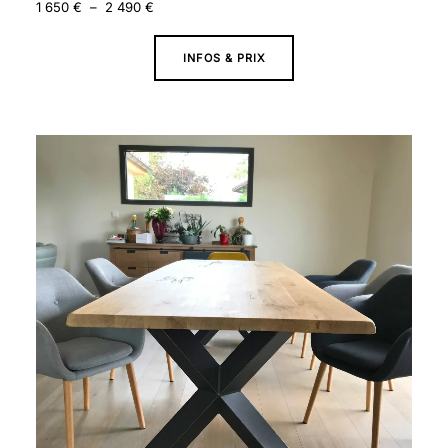
1 650
€
–
2 490
€
INFOS & PRIX
Plage
de
prix :
1
550 €
à
2
390 €