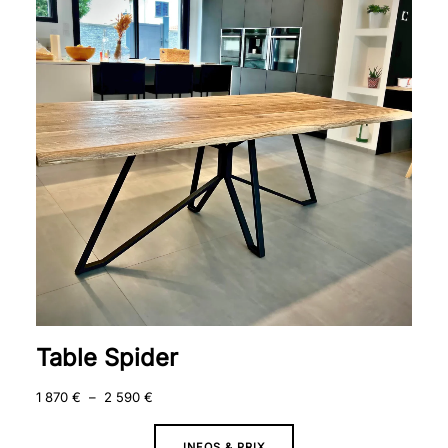
1
870 €
à
2
590 €
Table Spider
1 870
€
–
2 590
€
INFOS & PRIX