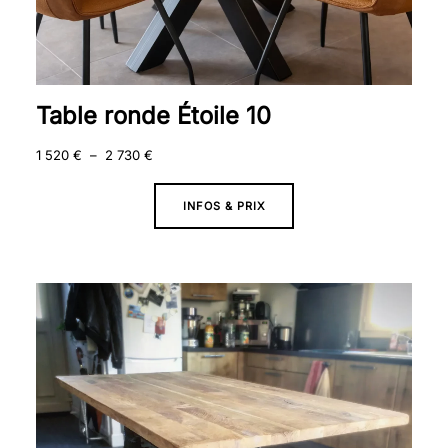
Table ronde Étoile 10
1 520
€
–
2 730
€
INFOS & PRIX
Plage
de
prix :
2
250 €
à
3
090 €