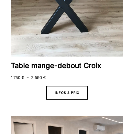
Table mange-debout Croix
1 750
€
–
2 590
€
INFOS & PRIX
Plage
de
prix :
1