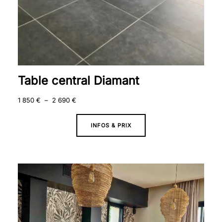
Table central Diamant
1 850
€
–
2 690
€
INFOS & PRIX
Plage
de
prix :
1
850 €
à
2