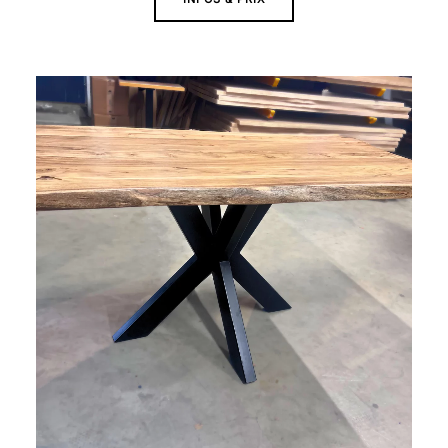
Plage
de
prix :
1
370 €
à
1
990 €