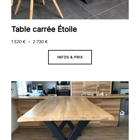
Table carrée Étoile
1 520
€
–
2 730
€
INFOS & PRIX
Plage
de
prix :
1
750 €
à
2
590 €