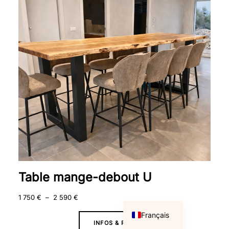
750 €
à
2
590 €
Table mange-debout U
1 750
€
–
2 590
€
English
Français
INFOS & PRIX