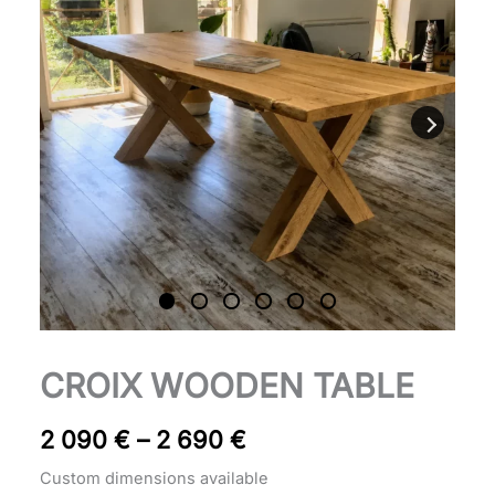
through
2
690 €
Table
CROIX WOODEN TABLE
Price
Croix
bois
range:
2 090
€
–
2 690
€
quantity
2
Custom dimensions available