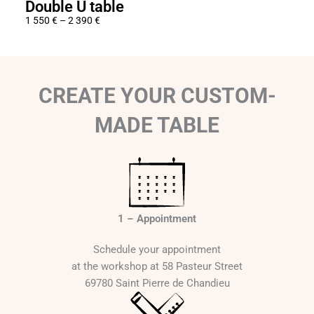
Double U table
Hup
1 550
€
–
2 390
€
2 25
P
r
i
c
CREATE YOUR CUSTOM-
e
r
MADE TABLE
a
n
g
e
:
1
1 – Appointment
5
5
Schedule your appointment
0
at the workshop at 58 Pasteur Street
69780 Saint Pierre de Chandieu
€
t