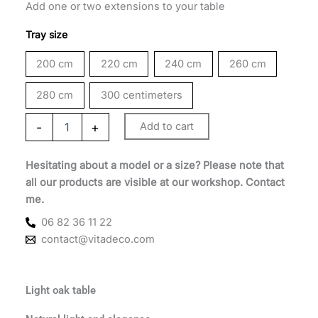
090 €
Add one or two extensions to your table
through
Tray size
2
200 cm
220 cm
240 cm
260 cm
690 €
280 cm
300 centimeters
-
+
Add to cart
Hesitating about a model or a size? Please note that
all our products are visible at our workshop. Contact
me.
06 82 36 11 22
contact@vitadeco.com
Light oak table