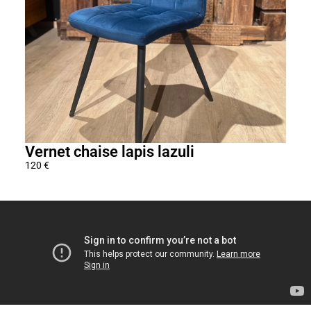
Vernet chaise lapis lazuli
Man
120
€
350
€