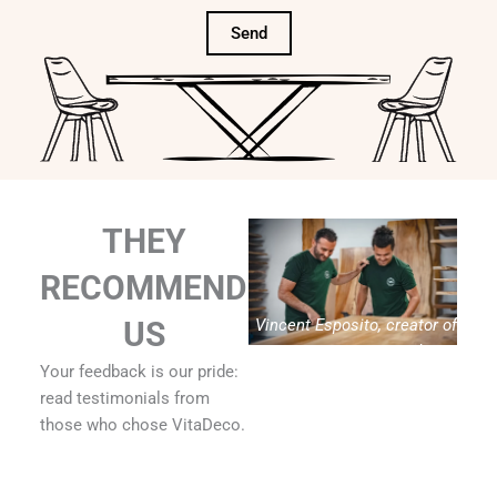
Send
THEY
RECOMMEND
Vincent Esposito, creator of
US
Vitadeco
Your feedback is our pride:
read testimonials from
those who chose VitaDeco.