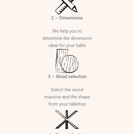
h
r
o
2 – Dimensions
u
g
We help you to
h
determine the dimension
2
ideal for your table
3
9
0
3 – Wood selection
€
Select the wood
massive and the shape
from your tabletop