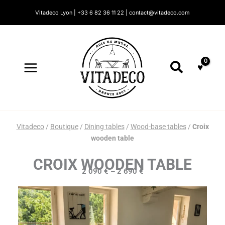
Skip
Vitadeco Lyon | +33 6 82 36 11 22 | contact@vitadeco.com
to
content
Search
Vitadeco
/
Boutique
/
Dining tables
/
Wood-base tables
/
Croix
wooden table
CROIX WOODEN TABLE
2 090
€
–
2 690
€
Price
range:
2
090 €