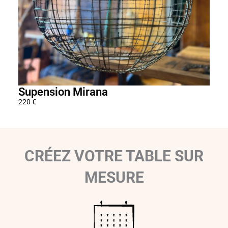
1
9
0
€
Supension Mirana
Sus
220
€
220
€
CRÉEZ VOTRE TABLE SUR
MESURE