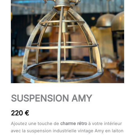
quantité
SUSPENSION AMY
de
Suspension
220
€
Amy
Ajoutez une touche de
charme rétro
à votre intérieur
avec la suspension industrielle vintage Amy en laiton