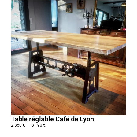
Table réglable Café de Lyon
Tab
2 350
€
–
3 190
€
2 09
P
l