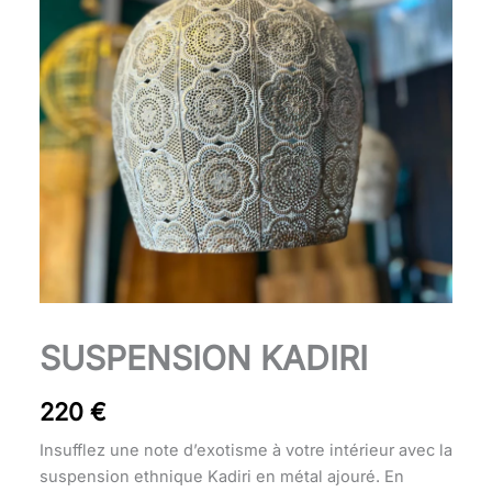
quantité
SUSPENSION KADIRI
de
Suspension
220
€
Kadiri
Insufflez une note d’exotisme à votre intérieur avec la
suspension ethnique Kadiri en métal ajouré. En