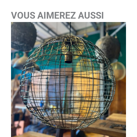
i
x
VOUS AIMEREZ AUSSI
:
1
8
5
0
€
à
2
6
9
0
€