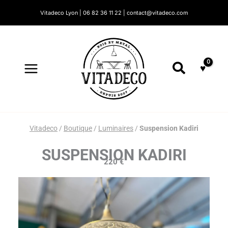
Aller
Vitadeco Lyon | 06 82 36 11 22 | contact@vitadeco.com
au
contenu
Recherc
Vitadeco
/
Boutique
/
Luminaires
/
Suspension Kadiri
SUSPENSION KADIRI
220
€