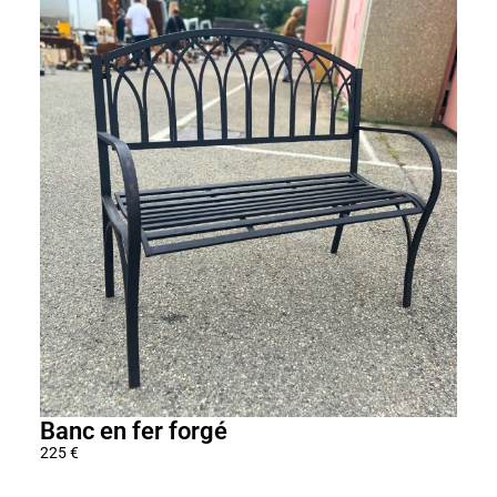
:
2
0
9
0
€
à
2
6
9
0
€
Banc en fer forgé
Cha
225
€
120
€