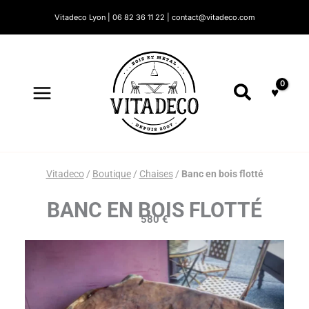
Aller
Vitadeco Lyon | 06 82 36 11 22 | contact@vitadeco.com
au
contenu
Recherc
Vitadeco
/
Boutique
/
Chaises
/
Banc en bois flotté
BANC EN BOIS FLOTTÉ
580
€