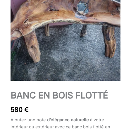
quantité
BANC EN BOIS FLOTTÉ
de
Banc
580
€
en
bois
Ajoutez une note
d’élégance naturelle
à votre
flotté
intérieur ou extérieur avec ce banc bois flotté en