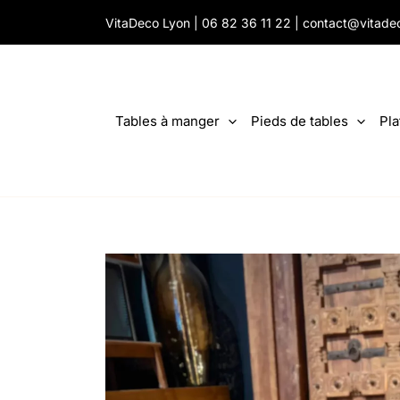
Aller
VitaDeco Lyon |
06 82 36 11 22
|
contact@vitade
au
contenu
Tables à manger
Pieds de tables
Pla