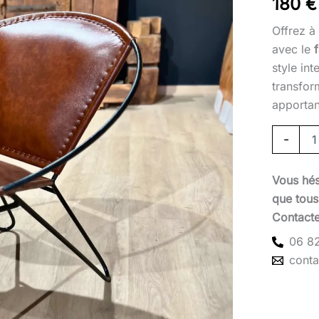
180
€
Offrez à
avec le
style in
transfor
apportan
-
Vous hés
que tous 
Contact
06 82
cont