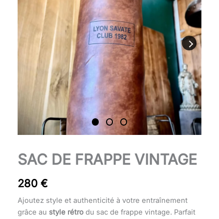
quantité
SAC DE FRAPPE VINTAGE
de
Sac
280
€
de
frappe
Ajoutez style et authenticité à votre entraînement
vintage
grâce au
style rétro
du sac de frappe vintage. Parfait