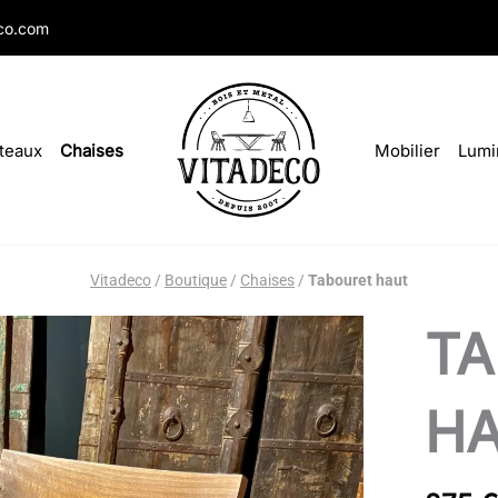
co.com
teaux
Chaises
Mobilier
Lumi
Vitadeco
/
Boutique
/
Chaises
/
Tabouret haut
quantité
T
de
Tabouret
haut
H