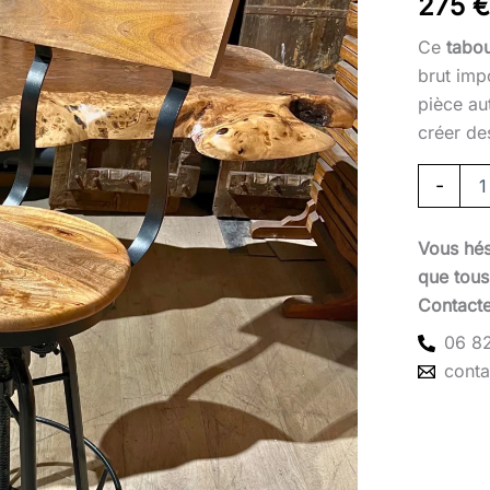
275
Ce
tabou
brut imp
pièce au
créer de
-
Vous hés
que tous 
Contact
06 82
cont