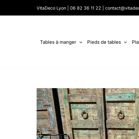
Aller
VitaDeco Lyon |
06 82 36 11 22
|
contact@vitade
au
contenu
Tables à manger
Pieds de tables
Pla