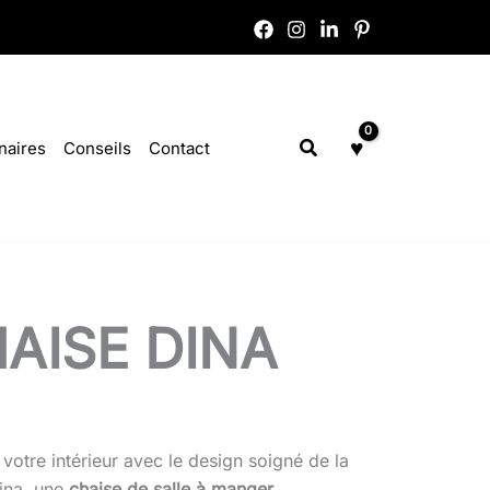
Rechercher
naires
Conseils
Contact
AISE DINA
 votre intérieur avec le design soigné de la
ina, une
chaise de salle à manger