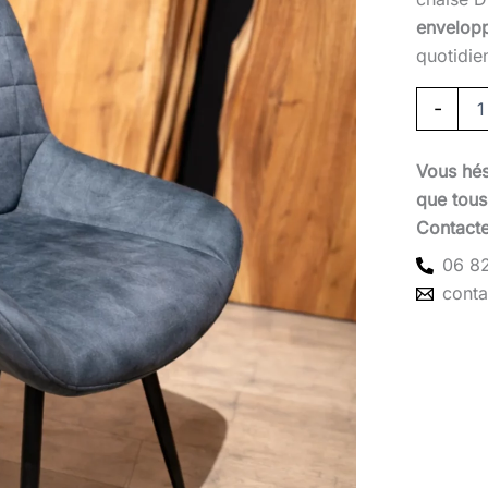
envelop
quotidie
-
Vous hés
que tous 
Contact
06 82
cont