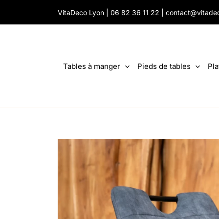
Aller
VitaDeco Lyon |
06 82 36 11 22
|
contact@vitade
au
contenu
Tables à manger
Pieds de tables
Pla