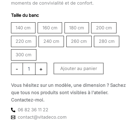
moments de convivialité et de confort.
à
Taille du banc
1
050 €
140 cm
160 cm
180 cm
200 cm
220 cm
240 cm
260 cm
280 cm
300 cm
-
+
Ajouter au panier
Vous hésitez sur un modèle, une dimension ? Sachez
que tous nos produits sont visibles à l'atelier.
Contactez-moi.
06 82 36 11 22
contact@vitadeco.com