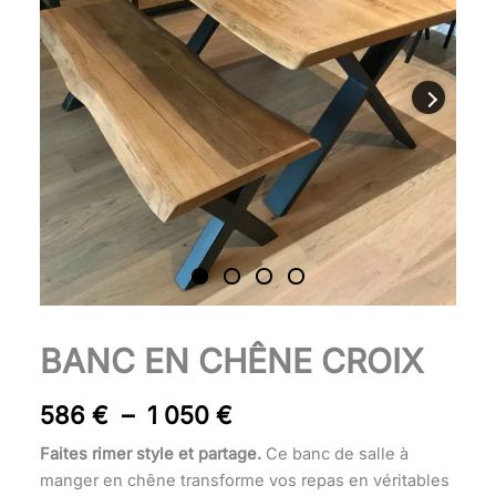
1
050 €
quantité
BANC EN CHÊNE CROIX
Plage
de
Banc
de
586
€
–
1 050
€
en
prix :
chêne
Faites rimer style et partage.
Ce banc de salle à
Croix
586 €
manger en chêne transforme vos repas en véritables