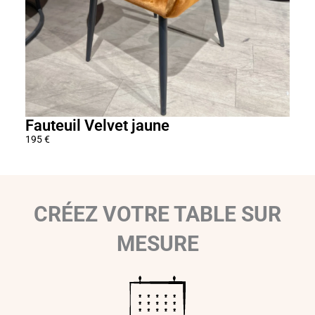
0
€
Fauteuil Velvet jaune
Ban
195
€
580
€
CRÉEZ VOTRE TABLE SUR
MESURE