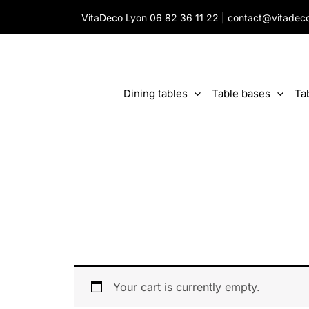
Skip
VitaDeco Lyon
06 82 36 11 22
|
contact@vitadec
to
content
Dining tables
Table bases
Ta
Your cart is currently empty.