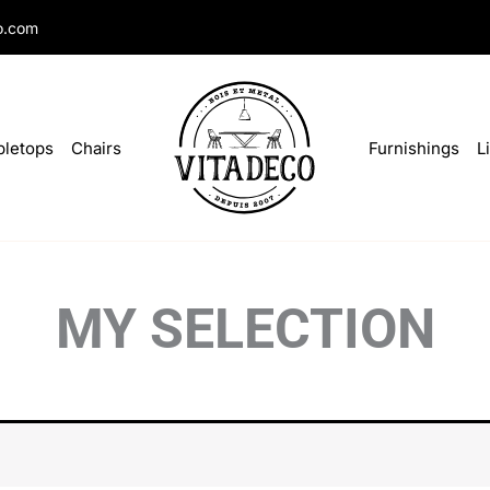
o.com
bletops
Chairs
Furnishings
L
MY SELECTION