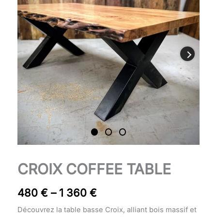
1
360 €
Table
CROIX COFFEE TABLE
Price
basse
Croix
range:
480
€
–
1 360
€
quantity
480 €
Découvrez la table basse Croix, alliant bois massif et