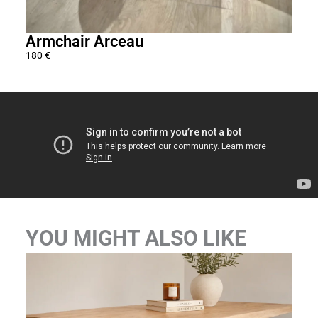
Armchair Arceau
Fau
180
€
195
€
YOU MIGHT ALSO LIKE