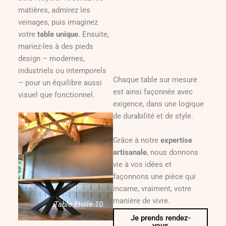
matières, admirez les
veinages, puis imaginez
votre
table unique
. Ensuite,
mariez-les à des pieds
design – modernes,
industriels ou intemporels
Chaque table sur mesure
– pour un équilibre aussi
est ainsi façonnée avec
visuel que fonctionnel.
exigence, dans une logique
de durabilité et de style.
Grâce à notre
expertise
artisanale
, nous donnons
vie à vos idées et
façonnons une pièce qui
incarne, vraiment, votre
manière de vivre.
Table Etoile 10
Je prends rendez-
vous