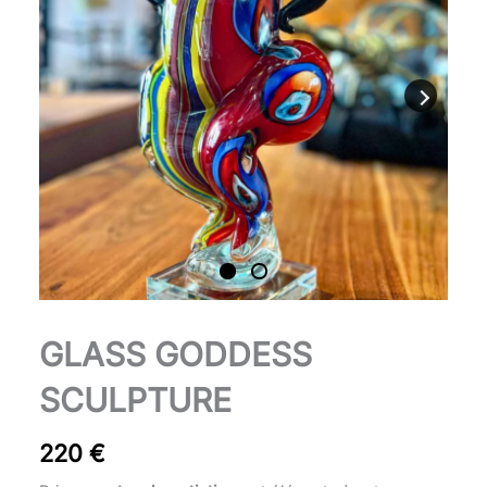
Sculpture
GLASS GODDESS
déesse
en
SCULPTURE
verre
quantity
220
€