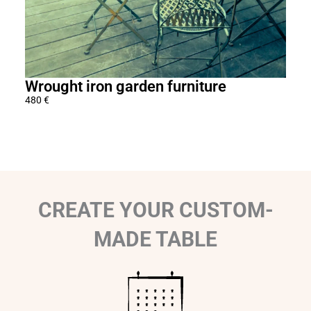
6
9
0
€
Wrought iron garden furniture
Mir
480
€
280
€
CREATE YOUR CUSTOM-
MADE TABLE