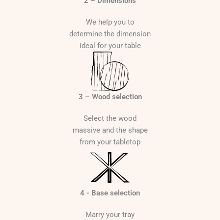
2 – Dimensions
u
g
We help you to
h
determine the dimension
2
ideal for your table
2
9
0
3 – Wood selection
€
Select the wood
massive and the shape
from your tabletop
4 - Base selection
Marry your tray