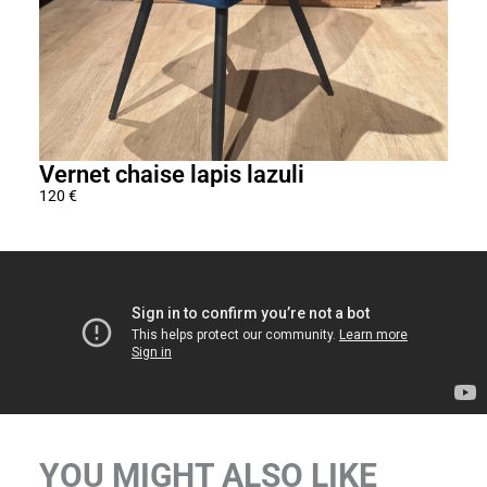
Vernet chaise lapis lazuli
Mar
120
€
225
€
YOU MIGHT ALSO LIKE