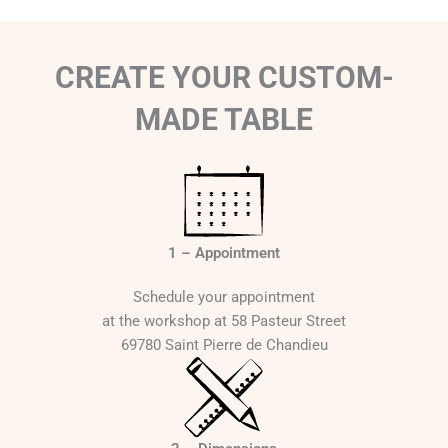
r
i
c
CREATE YOUR CUSTOM-
e
r
MADE TABLE
a
n
g
e
:
1
1 – Appointment
4
5
Schedule your appointment
0
at the workshop at 58 Pasteur Street
69780 Saint Pierre de Chandieu
€
t
h
r
o