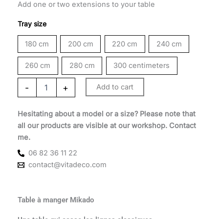
870 €
Add one or two extensions to your table
through
Tray size
2
180 cm
200 cm
220 cm
240 cm
590 €
260 cm
280 cm
300 centimeters
-
+
Add to cart
Hesitating about a model or a size? Please note that
all our products are visible at our workshop. Contact
me.
06 82 36 11 22
contact@vitadeco.com
Table à manger Mikado