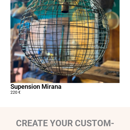
€
t
h
r
o
u
g
h
2
6
9
0
Supension Mirana
Sus
€
220
€
220
€
CREATE YOUR CUSTOM-