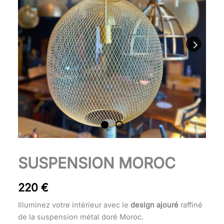
Suspension
SUSPENSION MOROC
Moroc
quantity
220
€
Illuminez votre intérieur avec le
design ajouré
raffiné
de la suspension métal doré Moroc.