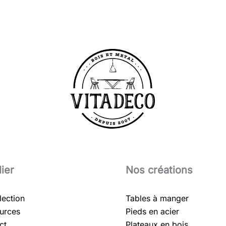
lier
Nos créations
lection
Tables à manger
urces
Pieds en acier
ct
Plateaux en bois