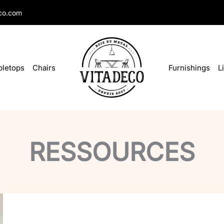
co.com
bletops
Chairs
Furnishings
L
RESSOURCES