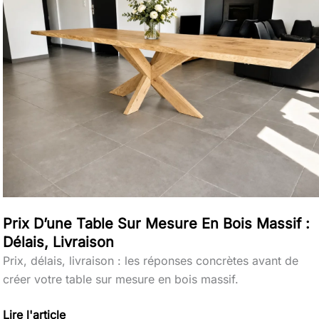
table
sur
mesure
en
bois
massif
:
délais,
livraison
Prix D’une Table Sur Mesure En Bois Massif :
Délais, Livraison
Prix, délais, livraison : les réponses concrètes avant de
créer votre table sur mesure en bois massif.
Lire l'article