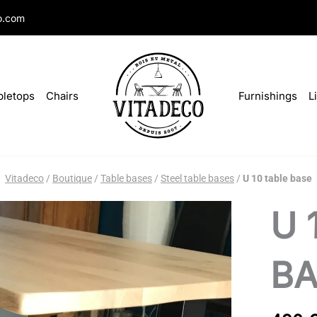
o.com
bletops
Chairs
Furnishings
L
Vitadeco
/
Boutique
/
Table bases
/
Steel table bases
/
U 10 table base
Pied
U 
U
10
quantity
BA