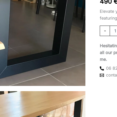
490
Elevate 
featurin
-
Hesitati
all our 
me.
06 82
cont