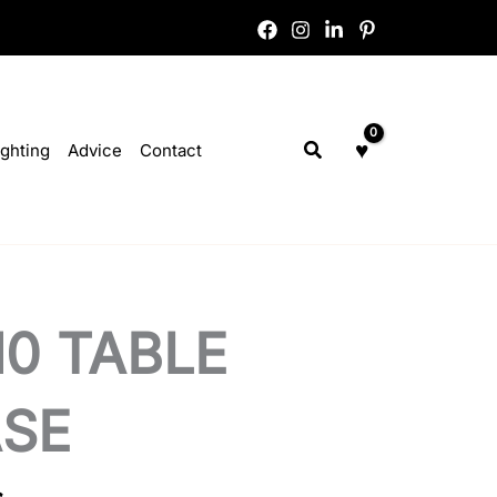
Search
ighting
Advice
Contact
10 TABLE
SE