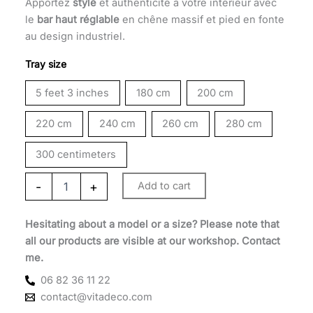
Apportez
style
et authenticité à votre intérieur avec
through
le
bar haut réglable
en chêne massif et pied en fonte
2
au design industriel.
540 €
Tray size
5 feet 3 inches
180 cm
200 cm
220 cm
240 cm
260 cm
280 cm
300 centimeters
-
+
Add to cart
Hesitating about a model or a size? Please note that
all our products are visible at our workshop. Contact
me.
06 82 36 11 22
contact@vitadeco.com