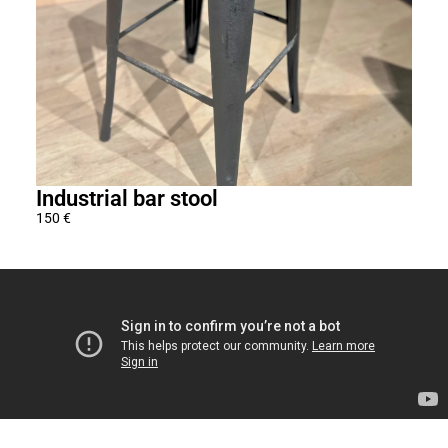
Industrial bar stool
Adj
150
€
1 29