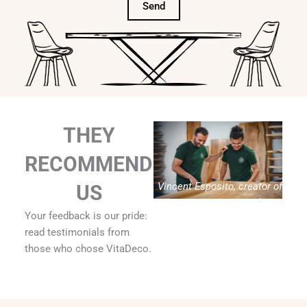
Send
THEY
RECOMMEND
Vincent Esposito, creator of
US
Vitadeco
Your feedback is our pride:
read testimonials from
those who chose VitaDeco.