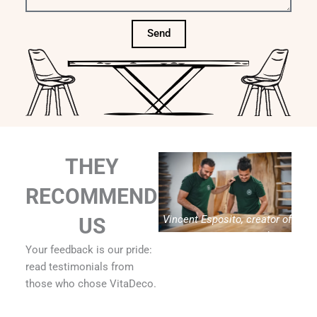
Send
THEY
RECOMMEND
Vincent Esposito, creator of
US
Vitadeco
Your feedback is our pride:
read testimonials from
those who chose VitaDeco.