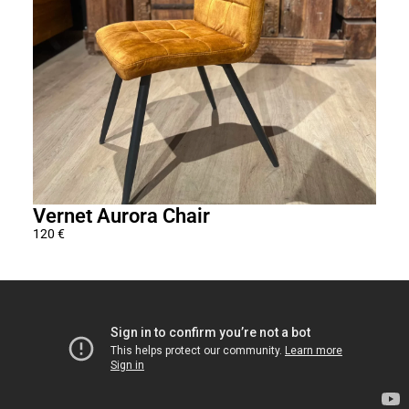
Vernet Aurora Chair
Aca
120
€
360
€