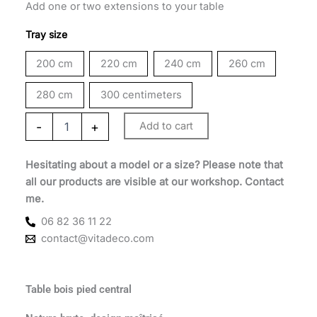
090 €
Add one or two extensions to your table
through
Tray size
2
200 cm
220 cm
240 cm
260 cm
690 €
280 cm
300 centimeters
-
+
Add to cart
Hesitating about a model or a size? Please note that
all our products are visible at our workshop. Contact
me.
06 82 36 11 22
contact@vitadeco.com
Table bois pied central