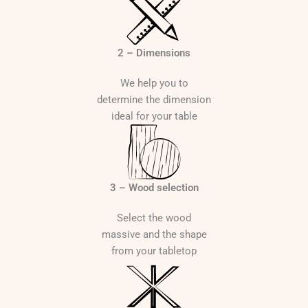
t
h
r
o
2 – Dimensions
u
g
We help you to
h
determine the dimension
2
ideal for your table
4
9
0
3 – Wood selection
€
Select the wood
massive and the shape
from your tabletop