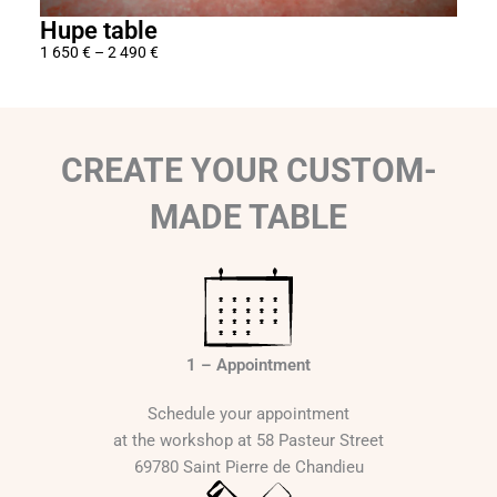
Hupe table
Dou
1 650
€
–
2 490
€
1 55
P
r
i
c
CREATE YOUR CUSTOM-
e
r
MADE TABLE
a
n
g
e
:
1
1 – Appointment
6
5
Schedule your appointment
0
at the workshop at 58 Pasteur Street
69780 Saint Pierre de Chandieu
€