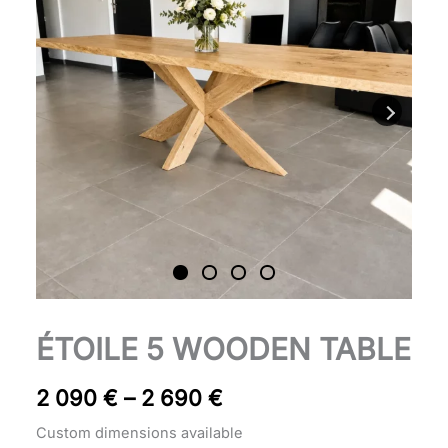
through
2
690 €
Table
ÉTOILE 5 WOODEN TABLE
Price
Étoile
bois
range:
2 090
€
–
2 690
€
5
2
quantity
Custom dimensions available